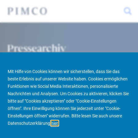
Pressearchiv
Mit Hilfe von Cookies können wir sicherstellen, dass Sie das
beste Erlebnis auf unserer Website haben. Cookies ermöglichen
Funktionen wie Social Media Interaktionen, personalisierte
Nachrichten und Analysen. Um Cookies zu aktivieren, klicken Sie
bitte auf "Cookies akzeptieren" oder "Cookie-Einstellungen
öffnen". Ihre Einwilligung können Sie jederzeit unter "Cookie-
Home
Pressearchiv
Einstellungen öffnen" widerrufen. Bitte lesen Sie auch unsere
Datenschutzerklärung
hier
MEDIA RELEASES (FRENCH)