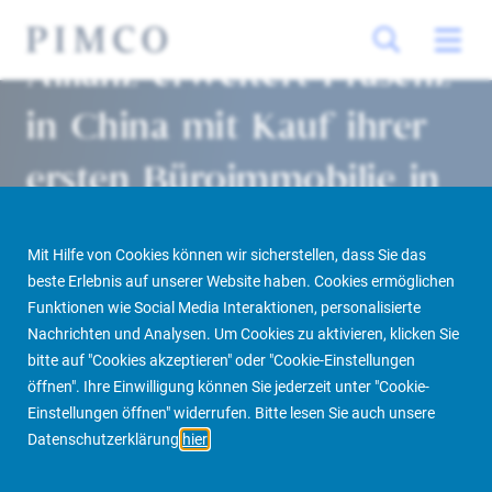
Allianz erweitert Präsenz
in China mit Kauf ihrer
ersten Büroimmobilie in
Peking
Mit Hilfe von Cookies können wir sicherstellen, dass Sie das
beste Erlebnis auf unserer Website haben. Cookies ermöglichen
München 09/07/2018
Funktionen wie Social Media Interaktionen, personalisierte
Nachrichten und Analysen. Um Cookies zu aktivieren, klicken Sie
bitte auf "Cookies akzeptieren" oder "Cookie-Einstellungen
öffnen". Ihre Einwilligung können Sie jederzeit unter "Cookie-
Home
Newsroom
Pressemitteilungen
Einstellungen öffnen" widerrufen. Bitte lesen Sie auch unsere
Datenschutzerklärung
hier
Allianz erweitert Präsenz in China mit Kauf ihrer ersten Büroimmobilie in
Peking