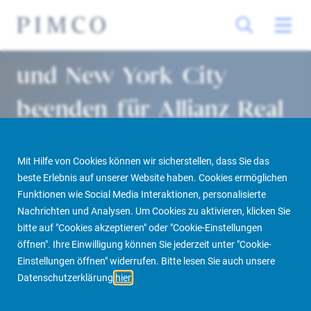
Transaktionen in Boston
und New York City
beenden für Allianz Real
Estate ein erfolgreiches
Mit Hilfe von Cookies können wir sicherstellen, dass Sie das
Jahr 2018 in den USA
beste Erlebnis auf unserer Website haben. Cookies ermöglichen
Funktionen wie Social Media Interaktionen, personalisierte
Nachrichten und Analysen. Um Cookies zu aktivieren, klicken Sie
München 10/12/2018
bitte auf "Cookies akzeptieren" oder "Cookie-Einstellungen
öffnen". Ihre Einwilligung können Sie jederzeit unter "Cookie-
Einstellungen öffnen" widerrufen. Bitte lesen Sie auch unsere
Home
Newsroom
Pressemitteilungen
Datenschutzerklärung
hier