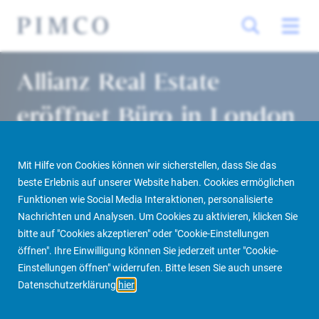
Allianz Real Estate
eröffnet Büro in London
München 29/05/2019
Mit Hilfe von Cookies können wir sicherstellen, dass Sie das
beste Erlebnis auf unserer Website haben. Cookies ermöglichen
Funktionen wie Social Media Interaktionen, personalisierte
Nachrichten und Analysen. Um Cookies zu aktivieren, klicken Sie
bitte auf "Cookies akzeptieren" oder "Cookie-Einstellungen
öffnen". Ihre Einwilligung können Sie jederzeit unter "Cookie-
Home
Newsroom
Pressemitteilungen
Einstellungen öffnen" widerrufen. Bitte lesen Sie auch unsere
Datenschutzerklärung
hier
Allianz Real Estate eröffnet Büro in London